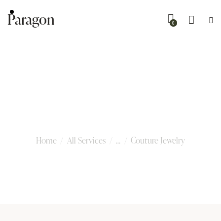
Paragon
0
Couture Jewelry
Home
All Services
...
Couture Jewelry