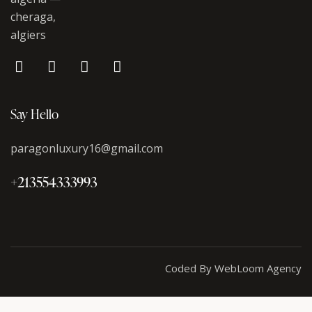
cheraga,
algiers
Say Hello
paragonluxury16@gmail.com
+213554333993
Coded By WebLoom Agency