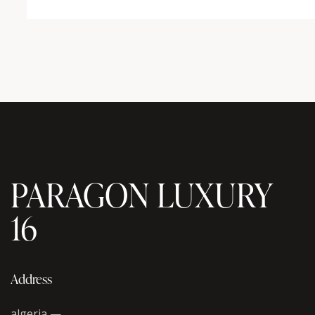
PARAGON LUXURY
16
Address
algeria —