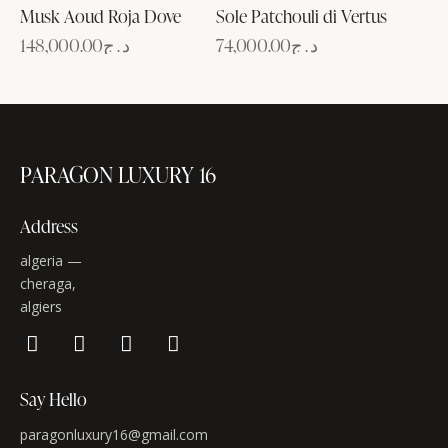
Musk Aoud Roja Dove
Sole Patchouli di Vertus
148,000.00
د.ج
74,000.00
د.ج
PARAGON LUXURY 16
Address
algeria —
cheraga,
algiers
Say Hello
paragonluxury16@gmail.com